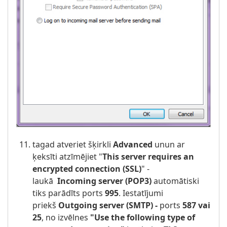
tagad atveriet šķirkli
Advanced
unun ar
ķeksīti atzīmējiet "
This server requires an
encrypted connection (SSL)
" -
laukā
Incoming server (POP3)
automātiski
tiks parādīts ports
995
. Iestatījumi
priekš
Outgoing server (SMTP) -
ports
587 vai
25
,
no izvēlnes
"Use the following type of