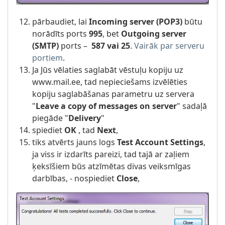
pārbaudiet, lai
Incoming server (POP3)
būtu
norādīts ports
995
, bet
Outgoing server
(SMTP)
ports –
587 vai 25
.
Vairāk par serveru
portiem
.
Ja Jūs vēlaties saglabāt vēstuļu kopiju uz
www.mail.ee, tad nepieciešams izvēlēties
kopiju saglabāšanas parametru uz servera
"
Leave a copy of messages on server
" sadaļā
piegāde "
Delivery
"
spiediet
OK
, tad
Next
,
tiks atvērts jauns logs
Test Account Settings
,
ja viss ir izdarīts pareizi, tad tajā ar zaļiem
ķeksīšiem būs atzīmētas divas veiksmīgas
darbības, - nospiediet
Close
,