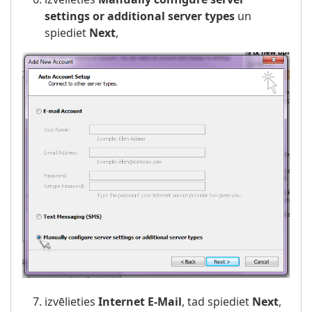
settings or additional server types
un
spiediet
Next
,
izvēlieties
Internet E-Mail
, tad spiediet
Next
,