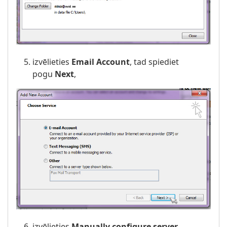
izvēlieties
Email Account
, tad spiediet
pogu
Next
,
izvēlieties
Manually configure server