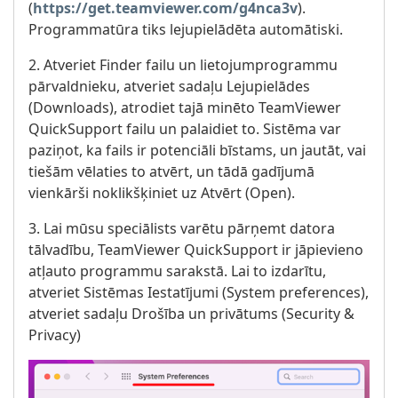
(
https://get.teamviewer.com/g4nca3v
).
Programmatūra tiks lejupielādēta automātiski.
2. Atveriet Finder failu un lietojumprogrammu
pārvaldnieku, atveriet sadaļu Lejupielādes
(Downloads), atrodiet tajā minēto TeamViewer
QuickSupport failu un palaidiet to. Sistēma var
paziņot, ka fails ir potenciāli bīstams, un jautāt, vai
tiešām vēlaties to atvērt, un tādā gadījumā
vienkārši noklikšķiniet uz Atvērt (Open).
3. Lai mūsu speciālists varētu pārņemt datora
tālvadību, TeamViewer QuickSupport ir jāpievieno
atļauto programmu sarakstā. Lai to izdarītu,
atveriet Sistēmas Iestatījumi (System preferences),
atveriet sadaļu Drošība un privātums (Security &
Privacy)