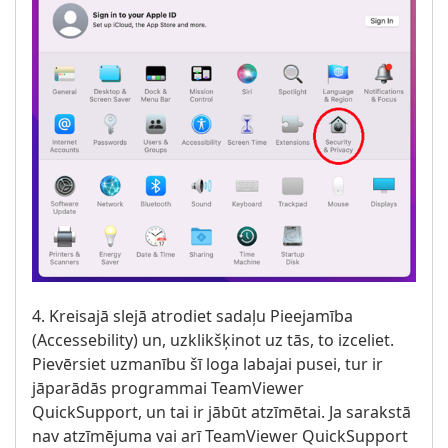
4. Kreisajā slejā atrodiet sadaļu Pieejamība
(Accessebility) un, uzklikšķinot uz tās, to izceliet.
Pievērsiet uzmanību šī loga labajai pusei, tur ir
jāparādās programmai TeamViewer
QuickSupport, un tai ir jābūt atzīmētai. Ja sarakstā
nav atzīmējuma vai arī TeamViewer QuickSupport