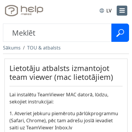
LV
Sākums
TOU & atbalsts
Lietotāju atbalsts izmantojot
team viewer (mac lietotājiem)
Lai instalētu TeamViewer MAC datorā, lūdzu,
sekojiet instrukcijai:
1. Atveriet jebkuru piemērotu pārlūkprogrammu
(Safari, Chrome), pēc tam adrešu joslā ievadiet
saiti uz TeamViewer Inbox.lv