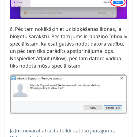
6. Pēc tam noklikšķiniet uz bloķēšanas ikonas, lai
bloķētu sarakstu. Pēc tam jums ir jāpaziņo Inbox.lv
speciālistam, ka esat gatavs nodot datora vadību,
un pēc tam tiks parādīts apstiprinājuma logs.
Nospiediet Atļaut (Allow), pēc tam datora vadība
tiks nodota mūsu speciālistam.
Ja Jūs nevarat atrast atbildi uz Jūsu jautājumu,