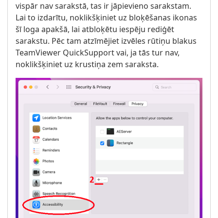
vispār nav sarakstā, tas ir jāpievieno sarakstam.
Lai to izdarītu, noklikšķiniet uz bloķēšanas ikonas
šī loga apakšā, lai atbloķētu iespēju rediģēt
sarakstu. Pēc tam atzīmējiet izvēles rūtiņu blakus
TeamViewer QuickSupport vai, ja tās tur nav,
noklikšķiniet uz krustiņa zem saraksta.