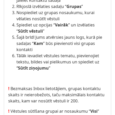
jāieiet Kontaktu sadaļā
Rīkjoslā izvēlaties sadaļu ‘’
Grupas
’’
Nospiediet uz grupas nosaukumu, kurai
vēlaties nosūtīt vēstuli
Spiediet uz opcijas “
Vairāk
” un izvēlaties
“
Sūtīt vēstuli
”
Šajā brīdī Jums atvērsies jauns logs, kurā pie
sadaļas “
Kam
” būs pievienoti visi grupas
kontakti
Tālāk ievadiet vēstules tematu, pievienojiet
tekstu, bildes vai pielikumus un spiediet uz
‘
’Sūtīt ziņojumu
”
!
Bezmaksas Inbox lietotājiem, grupas kontaktu
skaits ir neierobežots, taču maksimālais kontaktu
skaits, kam var nosūtīt vēstuli ir 200.
!
Vēstules sūtīšana grupai ar nosaukumu “
Visi
”