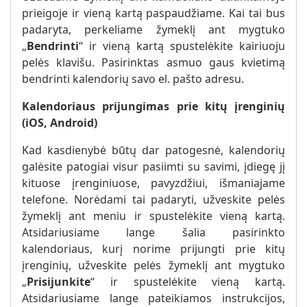
prieigoje ir vieną kartą paspaudžiame. Kai tai bus
padaryta, perkeliame žymeklį ant mygtuko
„
Bendrinti
“ ir vieną kartą spustelėkite kairiuoju
pelės klavišu. Pasirinktas asmuo gaus kvietimą
bendrinti kalendorių savo el. pašto adresu.
Kalendoriaus prijungimas prie kitų įrenginių
(iOS, Android)
Kad kasdienybė būtų dar patogesnė, kalendorių
galėsite patogiai visur pasiimti su savimi, įdiegę jį
kituose įrenginiuose, pavyzdžiui, išmaniajame
telefone. Norėdami tai padaryti, užveskite pelės
žymeklį ant meniu ir spustelėkite vieną kartą.
Atsidariusiame lange šalia pasirinkto
kalendoriaus, kurį norime prijungti prie kitų
įrenginių, užveskite pelės žymeklį ant mygtuko
„
Prisijunkite
“ ir spustelėkite vieną kartą.
Atsidariusiame lange pateikiamos instrukcijos,