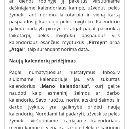
ar dienos rodinyje jį pakeitus viršutiniame
dešiniajame kalendoriaus kampe, užvedus pelės
žymeklį ant norimo laikotarpio ir vieną kartą
paspaudus jį kairiuoju pelės mygtuku. Kalendorių
galima padalyti pirmyn ir atgal pagal pasirinktą
laikotarpį, pelės mygtuku paspaudus virš
kalendoriaus esančius mygtukus „
Pirmyn
“ arba
„
Atgal
“, taip surandant norimą datą.
Naujų kalendorių pridėjimas
Pagal numatytuosius nustatymus Inbox.lv
siūlomame kalendoriuje jau yra sukurtas
kalendorius „
Mano kalendorius
“, kurį galite
naudoti kaip asmeninį, šeimos ar darbo
kalendorių. Savo ruožtu, norint atskirti šeimos ir
darbo įvykius, yra galimybė pridėti naują
kalendorių. Norėdami tai padaryti, užveskite pelės
žymeklį viršutiniame kairiajame kalendoriaus
meniu kampe ir vieną kartą spustelėkite kairiuoju