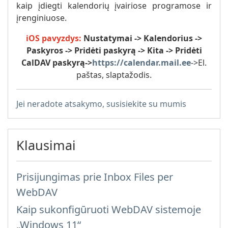
kaip įdiegti kalendorių įvairiose programose ir
įrenginiuose.
iOS pavyzdys:
Nustatymai -> Kalendorius ->
Paskyros -> Pridėti paskyrą -> Kita -> Pridėti
CalDAV paskyrą
->
https://calendar.mail.ee
->El.
paštas, slaptažodis.
Jei neradote atsakymo, susisiekite su mumis
Klausimai
Prisijungimas prie Inbox Files per
WebDAV
Kaip sukonfigūruoti WebDAV sistemoje
„Windows 11“