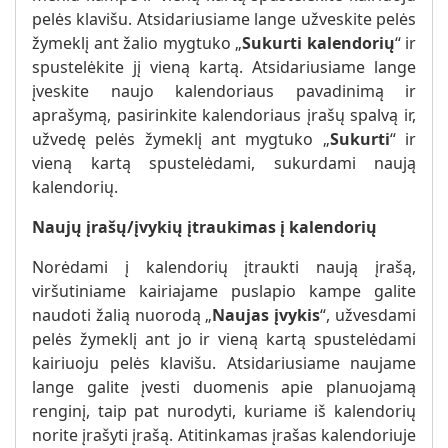
pelės klavišu. Atsidariusiame lange užveskite pelės
žymeklį ant žalio mygtuko „
Sukurti kalendorių
“ ir
spustelėkite jį vieną kartą. Atsidariusiame lange
įveskite naujo kalendoriaus pavadinimą ir
aprašymą, pasirinkite kalendoriaus įrašų spalvą ir,
užvedę pelės žymeklį ant mygtuko „
Sukurti
“ ir
vieną kartą spustelėdami, sukurdami naują
kalendorių.
Naujų įrašų/įvykių įtraukimas į kalendorių
Norėdami į kalendorių įtraukti naują įrašą,
viršutiniame kairiajame puslapio kampe galite
naudoti žalią nuorodą „
Naujas įvykis
“, užvesdami
pelės žymeklį ant jo ir vieną kartą spustelėdami
kairiuoju pelės klavišu. Atsidariusiame naujame
lange galite įvesti duomenis apie planuojamą
renginį, taip pat nurodyti, kuriame iš kalendorių
norite įrašyti įrašą. Atitinkamas įrašas kalendoriuje