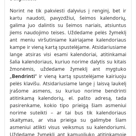
Norint ne tik pakviesti dalyvius į renginį, bet ir
kartu naudoti, pavyzdžiui, šeimos kalendorių,
galima juo dalintis su šeimos nariais, atsiuntus
jiems naudojimo teises. Uždedame pelės žymeklį
ant meniu viršutiniame kairiajame kalendoriaus
kampe ir vieną kartą spustelėjame. Atsidariusiame
lange atsiras visi esami kalendoriai, atitinkamai
šalia kalendoriaus, kuriuo norime dalytis su kitais
žmonėmis, uždedame žymeklį ant mygtuko
„
Bendrinti
“ ir vieną kartą spustelėjame kairiuoju
pelės klavišu. Atsidariusiame lange į laisvą laukelį
įrašome asmens, su kuriuo norime bendrinti
atitinkamą kalendorių, el. pašto adresą, tada
pasirenkame, kokio tipo prieigą šiam asmeniui
norime suteikti – ar tai bus tik kalendoriaus
skaitymas, ar visa prieiga su galimybe šiam
asmeniui atlikti visus veiksmus su kalendoriumi.
Uždedame žymeklį ant kamuoliuko atitinkamoje