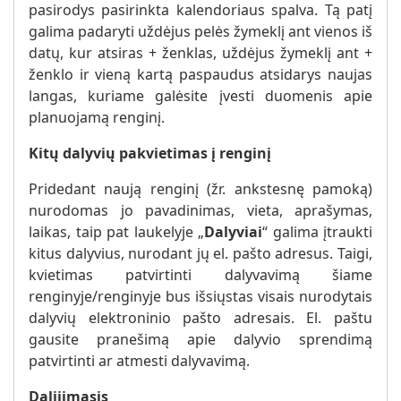
pasirodys pasirinkta kalendoriaus spalva. Tą patį
galima padaryti uždėjus pelės žymeklį ant vienos iš
datų, kur atsiras + ženklas, uždėjus žymeklį ant +
ženklo ir vieną kartą paspaudus atsidarys naujas
langas, kuriame galėsite įvesti duomenis apie
planuojamą renginį.
Kitų dalyvių pakvietimas į renginį
Pridedant naują renginį (žr. ankstesnę pamoką)
nurodomas jo pavadinimas, vieta, aprašymas,
laikas, taip pat laukelyje „
Dalyviai
“ galima įtraukti
kitus dalyvius, nurodant jų el. pašto adresus. Taigi,
kvietimas patvirtinti dalyvavimą šiame
renginyje/renginyje bus išsiųstas visais nurodytais
dalyvių elektroninio pašto adresais. El. paštu
gausite pranešimą apie dalyvio sprendimą
patvirtinti ar atmesti dalyvavimą.
Dalijimasis