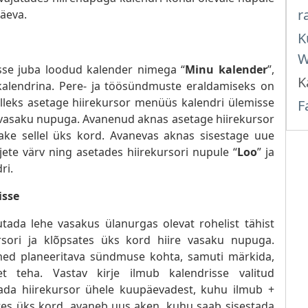
r
päeva.
K
W
isse juba loodud kalender nimega “
Minu kalender
”,
K
ökalendrina. Pere- ja töösündmuste eraldamiseks on
lleks asetage hiirekursor menüüs kalendri ülemisse
F
e vasaku nupuga. Avanenud aknas asetage hiirekursor
sake sellel üks kord. Avanevas aknas sisestage uue
irjete värv ning asetades hiirekursori nupule “
Loo
” ja
ri.
isse
utada lehe vasakus ülanurgas olevat rohelist tähist
ursori ja klõpsates üks kord hiire vasaku nupuga.
ed planeeritava sündmuse kohta, samuti märkida,
et teha. Vastav kirje ilmub kalendrisse valitud
tada hiirekursor ühele kuupäevadest, kuhu ilmub +
ates üks kord, avaneb uus aken, kuhu saab sisestada