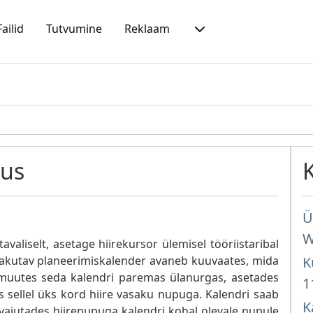
Failid
Tutvumine
Reklaam
sus
Ü
W
avaliselt, asetage hiirekursor ülemisel tööriistaribal
 pakutav planeerimiskalender avaneb kuuvaates, mida
K
 muutes seda kalendri paremas ülanurgas, asetades
1
es sellel üks kord hiire vasaku nupuga. Kalendri saab
K
, vajutades hiirenupuga kalendri kohal olevale nupule