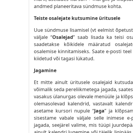
andmed planeeritava sündmuse kohta.
Teiste osalejate kutsumine üritusele
Uue sündmuse lisamisel (vt eelmist õpetust)
väljale “
Osalejad
” saab lisada ka teisi o
saadetakse kõikidele määratud osalejate 
osalemise kinnitamiseks. Saate e-posti tee
kiidetud või tagasi lükatud.
Jagamine
Et mitte ainult üritusele osalejaid kutsu
võimalik seda pereliikmetega jagada, saates
vasakus ülanurgas olevale menüüle ja klõp
olemasolevad kalendrid, vastavalt kalendr
asetame kursori nupule “
Jaga
” ja klõpsa
sisestame vabale väljale selle inimese e-
jagada, seejärel valime, mis tüüpi juurdep
ainult kalendri lugemine või täielik ligipä