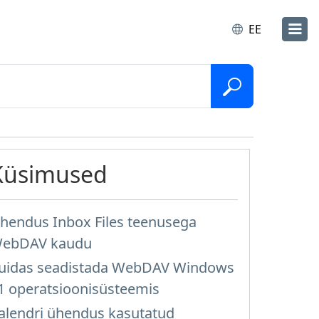
EE
Küsimused
hendus Inbox Files teenusega
ebDAV kaudu
uidas seadistada WebDAV Windows
1 operatsioonisüsteemis
alendri ühendus kasutatud