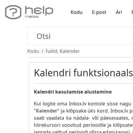
Kodu
E-post
Äri
Kodu
Failid, Kalender
Kalendri funktsionaal
Kalendri kasutamise alustamine
Kui logite oma Inbox.lv kontole sisse nagu t
"
Kalender
" ja klõpsake üks kord. Inbox.lv
saab vaadata ka nädala- või päevavaates,
hiirekursori soovitud perioodile ja klõpsat
jaotada valitud perioodi võrra edasi-tagasi