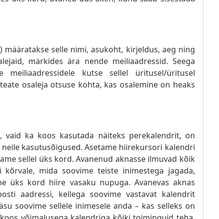
 määratakse selle nimi, asukoht, kirjeldus, aeg ning
salejaid, märkides ära nende meiliaadressid. Seega
meiliaadressidele kutse sellel üritusel/üritusel
l teate osaleja otsuse kohta, kas osalemine on heaks
da, vaid ka koos kasutada näiteks perekalendrit, on
 neile kasutusõigused. Asetame hiirekursori kalendri
same sellel üks kord. Avanenud aknasse ilmuvad kõik
i kõrvale, mida soovime teiste inimestega jagada,
me üks kord hiire vasaku nupuga. Avanevas aknas
posti aadressi, kellega soovime vastavat kalendrit
ääsu soovime sellele inimesele anda – kas selleks on
äs koos võimalusega kalendriga kõiki toiminguid teha.