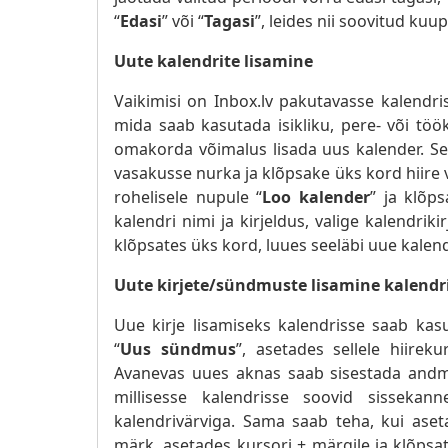
“
Edasi
” või “
Tagasi
”, leides nii soovitud kuu
Uute kalendrite lisamine
Vaikimisi on Inbox.lv pakutavasse kalendr
mida saab kasutada isikliku, pere- või tö
omakorda võimalus lisada uus kalender. Se
vasakusse nurka ja klõpsake üks kord hiir
rohelisele nupule “
Loo kalender
” ja klõp
kalendri nimi ja kirjeldus, valige kalendrik
klõpsates üks kord, luues seeläbi uue kalend
Uute kirjete/sündmuste lisamine kalendr
Uue kirje lisamiseks kalendrisse saab kas
“
Uus sündmus
”, asetades sellele hiirek
Avanevas uues aknas saab sisestada andm
millisesse kalendrisse soovid sissekann
kalendrivärviga. Sama saab teha, kui ase
märk, asetades kursori + märgile ja klõps