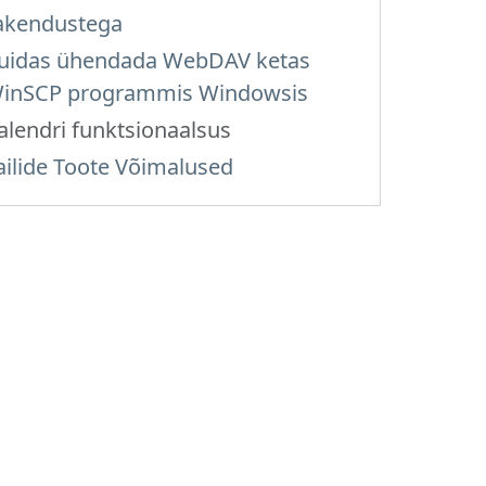
akendustega
uidas ühendada WebDAV ketas
inSCP programmis Windowsis
alendri funktsionaalsus
ailide Toote Võimalused